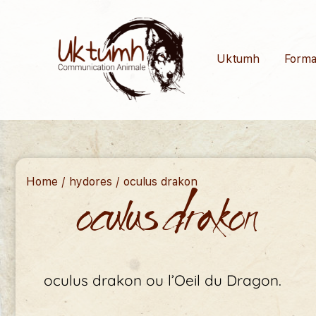
Uktumh
Forma
Home
/
hydores
/ oculus drakon
oculus drakon
oculus drakon ou l’Oeil du Dragon.