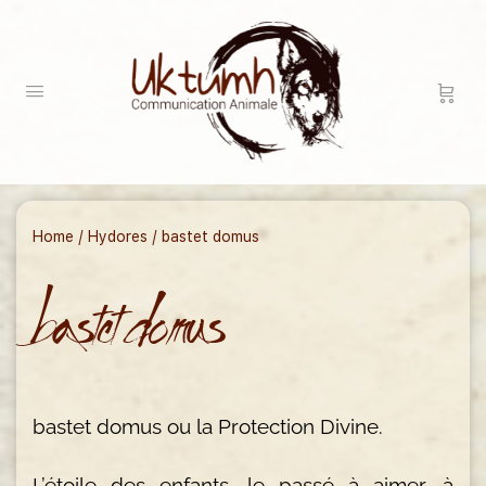
Home
/
Hydores
/ bastet domus
bastet domus
bastet domus ou la Protection Divine.
L’étoile des enfants, le passé à aimer, à