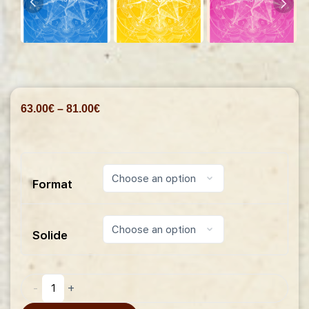
63.00
€
–
81.00
€
Format
Solide
-
+