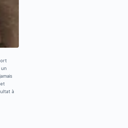
port
s un
jamais
 et
ultat à