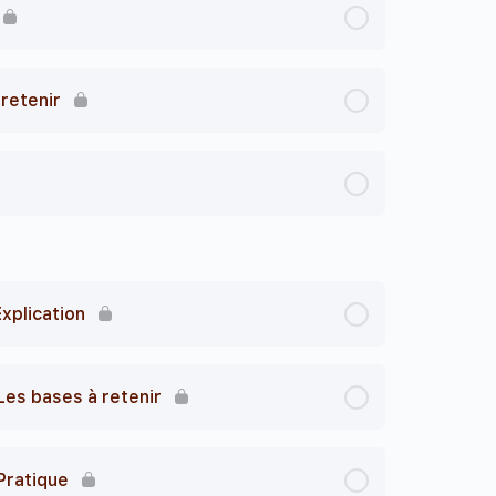
 retenir
xplication
Les bases à retenir
Pratique