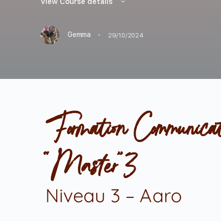
View Course details
·
Gemma
29/10/2024
Formation Communica
“Master”3
Niveau 3 – Aaro