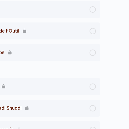
e l’Outil
oi!
adi Shuddi