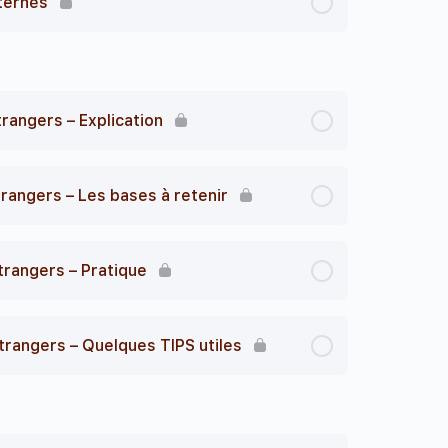
lternés
trangers – Explication
trangers – Les bases à retenir
trangers – Pratique
étrangers – Quelques TIPS utiles