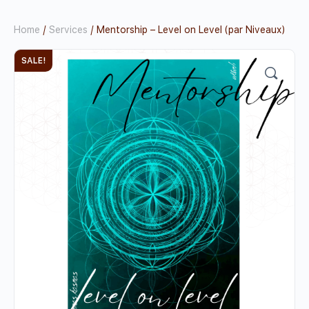
Home
/
Services
/ Mentorship – Level on Level (par Niveaux)
SALE!
🔍