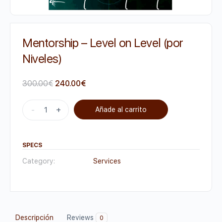
Mentorship – Level on Level (por
Niveles)
300.00
€
240.00
€
-
+
Añade al carrito
SPECS
Category:
Services
Descripción
Reviews
0