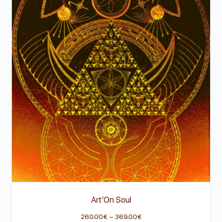
Art’On Soul
260.00
€
–
369.00
€